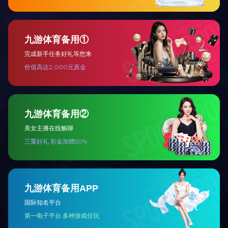
关于九游电子娱乐_九游体育(中国)
清
公司简介
企业荣誉
董事长致辞
企业文化
董事会
发展历程
高管团队
九游电子娱乐_九游体育(中国)创新学院
九
高级管理人员
国际合作
IASP中国
加入我们
组织机构
联系我们
分享链接
263邮箱
|
法律声明
新媒体
扫一扫，加微信