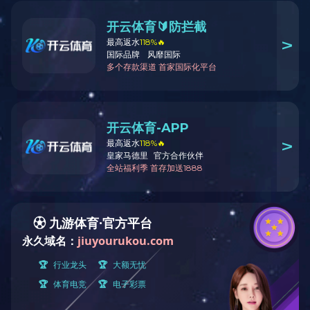
九游电子娱乐_九游体育(中国)