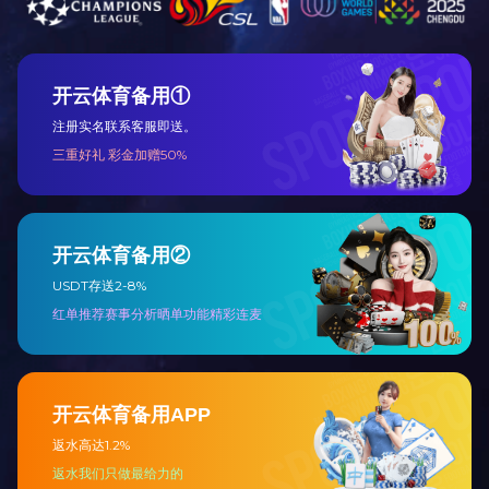
统、蒙古
习近平主席见证九游电子娱
时任国务院副总理朱镕基
娱乐_
乐_九游体育(中国)与瑞士国
清华科技园听取汇报
家创新园签署合作协议
公司简介
九游电子娱乐
索与实践中，九
金”、“政府、