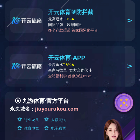
首页
>
党群工作
>
工作动态
党群工作
追忆百年校史 汲取奋进力量｜清华科技园企业
史馆
九游电子娱乐_九游体育(中国)党建 | 党委
工作动态
追寻红色足迹 汲取奋进力量—九游电子娱乐_
学习园地
(中国)之星楼宇联合党支部开展红色主题党建
清华科技园企业党委与中关村软件园企业党委
九游电子娱乐_九游体育(中国)控股党委召开2
党建引领科创 九游电子娱乐_九游体育(中国)控