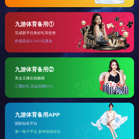
在大会下午举办的全球创新成果转化项目