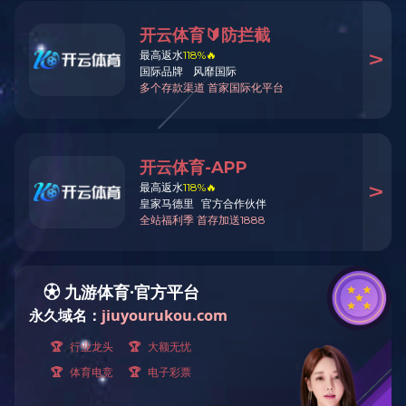
新闻中心
上海“科创合伙人生态共同体
发布时间：2026-03-30
3
月
27
日，以“科创共生
聚力向新”为主
最新消息
子娱乐_九游体育(中国)之星高质量孵化
九游电子娱乐_九游体
娱乐_九游体育(中国)之星董事长韩威受
体育(中国)之星总经理王维受邀出席全球
育(中国)集团新闻
科技园区新闻
作为
GDPS 2026
的特色板块，本次大会
分子公司动态
程以科创合伙人生态为主线，汇聚产学研
全新动能。
媒体聚焦
中国国家创新与发展战略研究会学术委员