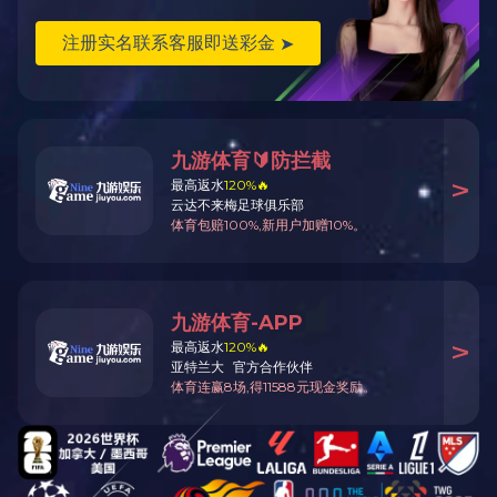
金融学院执行院长刘少轩，上海交通大学
大会现场，上海九游电子娱乐_九游体育
的协同联动，推动形成“学界策源、产业
育。