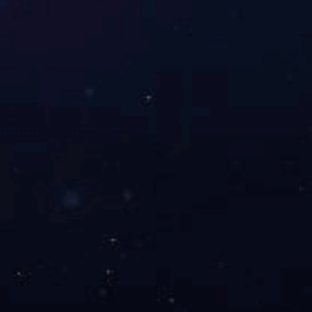
关于九游电子娱乐_九游体育(中国)
清
公司简介
企业荣誉
董事长致辞
企业文化
董事会
发展历程
高管团队
历史沿革
九
高级管理人员
九游电子娱乐_九游体育(中国)创新学院
IASP中国
国际合作
组织机构
加入我们
联系我们
分享链接
263邮箱
|
法律声明
新媒体