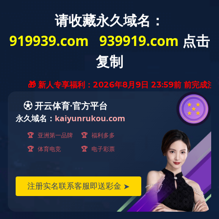
首页
关于九游电子娱乐_九游体育(中国)
清华科技园
九游电子娱乐_九游体育(中国)科技城
九游电子娱乐_九游体育(中
中文 |
EN