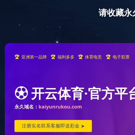
首页
关于九游电子娱乐_九游体育(
九游电子娱乐_九游体育(中国)科技城
中文 |
EN