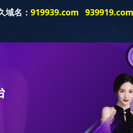
中国)
清华科技园
九游电子娱乐_九游体育(中国)孵化器
九游电子娱乐_九游体育(中国)
党群工作
新闻中心