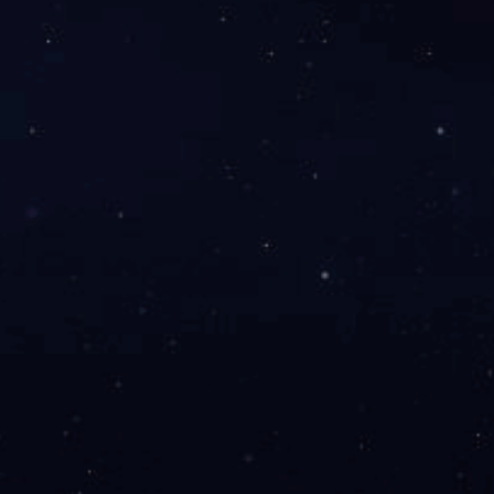
子娱乐_九游体育(中国)
党群工作
新闻中心
新网络
工作动态
最新消息
化体系
学习园地
媒体聚焦
业集群
3037727号-1
京公网安备11010802024130号