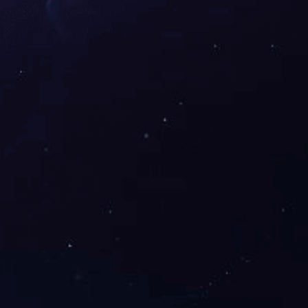
孵化器
九游电子娱乐_九游体育(中国)科技园