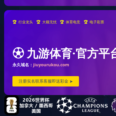
首页
>
九游
九游电子娱乐
全球创新网络
_九游体育(中
垂直孵化体系
新兴产业集群
环保
国)
数字经济