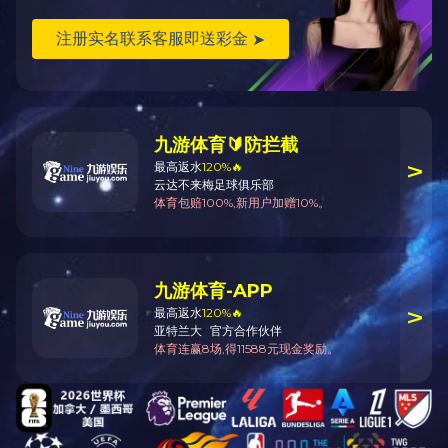
组织机构
多年来，九游电子娱乐_九游体育(中国)
兴产业发动机”、“打造科技创新生态系统
企业荣誉
带一路、军地协同、粤港澳大湾区、长三
国建设贡献科创力量。
企业文化
党的二十大胜利召开给新时代中国式现代化
发展历程
的“这十年”，也经受住了近年来多方面的
守“科技创新平台”的阵地。展望新的十年
九游电子娱乐_九游
解决方案，并深度参与发起了国家级G60
地”以及“科技产业金融的良性循环”同时
体育(中国)创新学
国际合作
金砖国家为重点的“两国双园”项目。一内
院
加入我们
联系我们