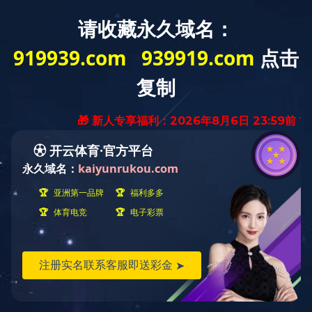
首页
关于九游电子娱乐_九游体育(中国)
清华科技园
九游电子娱乐_九游体育(中国)科技城
九游电子娱乐_九游体育(中
中文 |
EN