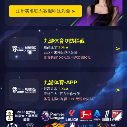
<<
1
2
3
关于九游电子娱乐_九游体育(中国)
清
公司简介
企业荣誉
董事长致辞
企业文化
董事会
发展历程
高管团队
九游电子娱乐_九游体育(中国)创新学院
九
高级管理人员
国际合作
IASP中国
加入我们
组织机构
联系我们