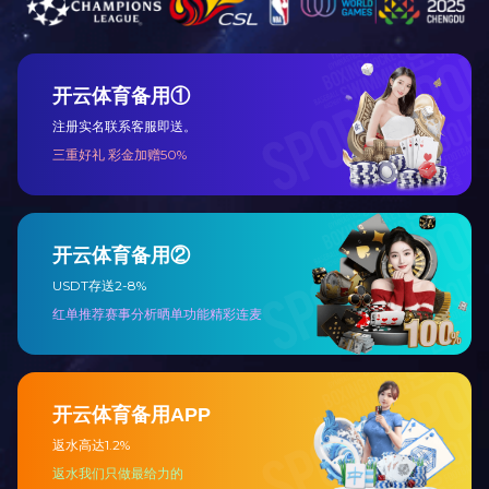
关于九游电子娱乐_九游体育(中国)
清
公司简介
企业荣誉
董事长致辞
企业文化
董事会
发展历程
高管团队
九游电子娱乐_九游体育(中国)创新学院
九
高级管理人员
国际合作
IASP中国
加入我们
组织机构
联系我们