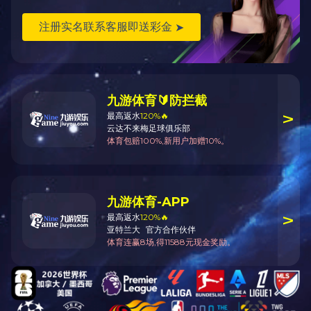
服务业示范单位。近年来，我司在北京市
兴产业，积极参与北京全国科技创新中心
运营以各类创新基地、科研基地为代表的
据查悉，向昌平区政府申报“九游电子娱乐
司”股东背景为房地产开发企业。其公司
我司相关工作的正常运行，造成对正常市
为避免误解，以正视听，特此郑重声明：“
司保留对“北京九游电子娱乐_九游体育(
特此声明！