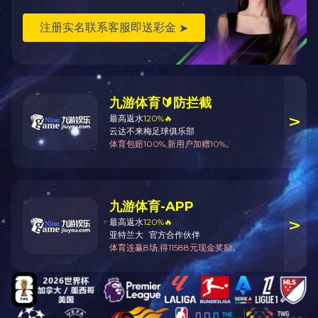
违规使用“九游电子娱乐_九游体育(中国)
特此公告。