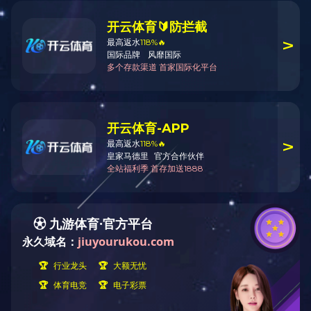
首页
关于“深圳水木九游电子娱乐
国)”品牌的公告
发布时间：2020-06-24
"九游电子娱乐_九游
关于“深圳水木九游电子娱乐_
体育(中国)"品牌监管
公告
九游电子娱乐_九游体育(中国)控股作
化监管、对体系外持续监测并开展相应维
近期，九游电子娱乐_九游体育(中国)控
截止目前仍有三家关联企业未完成整改，
品牌整改工作之前，其以“九游电子娱乐_
关。九游电子娱乐_九游体育(中国)控股