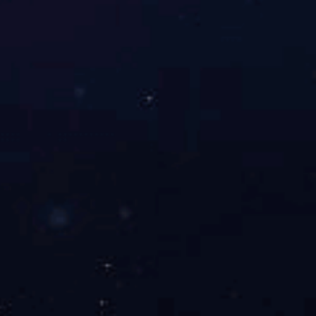
关于九游电子娱乐_九游体育(中国)
清
公司简介
企业荣誉
董事长致辞
企业文化
董事会
发展历程
高管团队
股权沿革
九
高级管理人员
党建历程
IASP中国
九游电子娱乐_九游体育(中国)创新学院
组织机构
国际合作
加入我们
联系我们
263邮箱
|
法律声明
分享链接