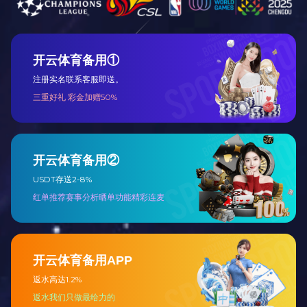
3
月
23
日，记者驱车从福州市区出发
50
分
福清九游电子娱乐_九游体育(中国)之星