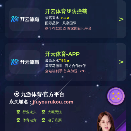
新闻中心
北京市朝阳区体育局与清华
发布时间：2026-03-27
3
月
26
日，朝阳区体育局党委书记、局长
最新消息
科技融合、文体旅协同发展、全民健身服
九游电子娱乐_九游体
冯长林一行先行参观了九游电子娱乐_九游
育(中国)集团新闻
科技园区新闻
业、运动医疗等领域的整体布局与发展成
乐_九游体育(中国)之星常务副总经理刘
分子公司动态
能体育、体育融合多元”
的发展理念。冯
可，希望以此次交流为契机，进一步加强
媒体聚焦
展新高地。