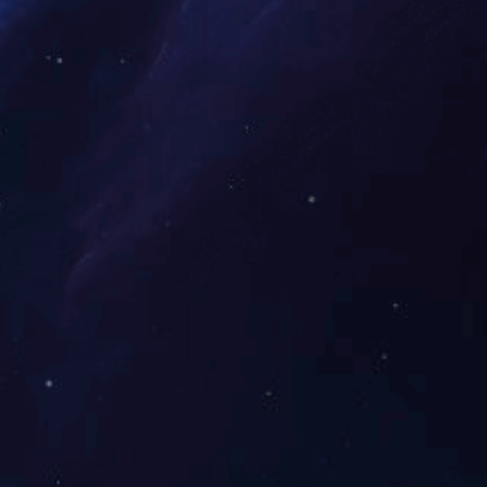
材来源：河北广播电视台
清华科技园
九游电子娱乐_九游体育(中国)
乐_九游体育(中国)创新学院
九游电子娱乐_九游体育(中国)科技城
九游电
全球创
垂直孵