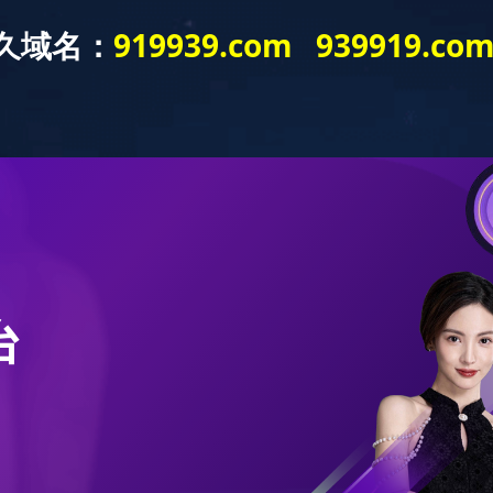
中国)
清华科技园
九游电子娱乐_九游体育(中国)孵化器
九游电子娱乐_九游体育(中国)
党群工作
新闻中心