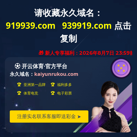
首页
关于九游电子娱乐_九游体育(中国)
清华科技园
九游电子娱乐_九游体育(中国)科技城
九游电子娱乐_九游体育(中
中文 |
EN