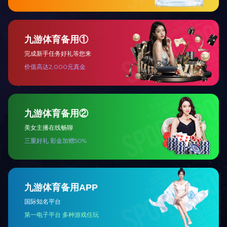
关于九游电子娱乐_九游体育(中国)
清
公司简介
企业荣誉
董事长致辞
企业文化
董事会
发展历程
高管团队
九游电子娱乐_九游体育(中国)创新学院
九
高级管理人员
国际合作
IASP中国
加入我们
组织机构
联系我们
分享链接
263邮箱
|
法律声明
新媒体
扫一扫，加微信